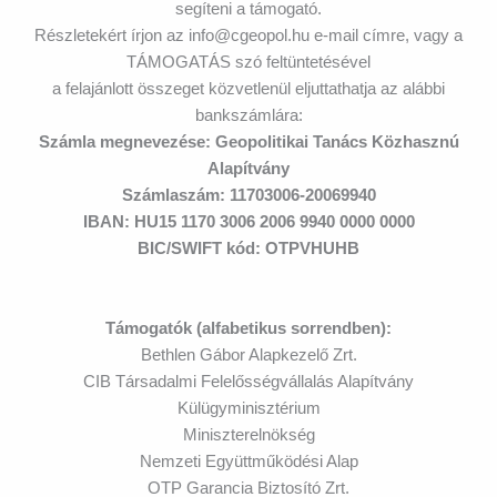
segíteni a támogató.
Részletekért írjon az info@cgeopol.hu e-mail címre, vagy a
TÁMOGATÁS szó feltüntetésével
a felajánlott összeget közvetlenül eljuttathatja az alábbi
bankszámlára:
Számla megnevezése: Geopolitikai Tanács Közhasznú
Alapítvány
Számlaszám: 11703006-20069940
IBAN: HU15 1170 3006 2006 9940 0000 0000
BIC/SWIFT kód: OTPVHUHB
Támogatók (alfabetikus sorrendben):
Bethlen Gábor Alapkezelő Zrt.
CIB Társadalmi Felelősségvállalás Alapítvány
Külügyminisztérium
Miniszterelnökség
Nemzeti Együttműködési Alap
OTP Garancia Biztosító Zrt.