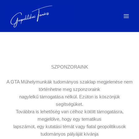
Skip
to
content
SZPONZORAINK
A GTA Műhelymunkák tudományos szaklap megjelenése nem
történhetne meg szponzoraink
nagylelkű támogatása nélkül. Ezúton is köszönjük
segítségüket.
Továbbra is lehetőség van célhoz kötött támogatásra,
megjelölve, hogy egy tematikus
lapszámot, egy kutatási témát vagy fiatal geopolitikusok
tudományos pályáját kívánja