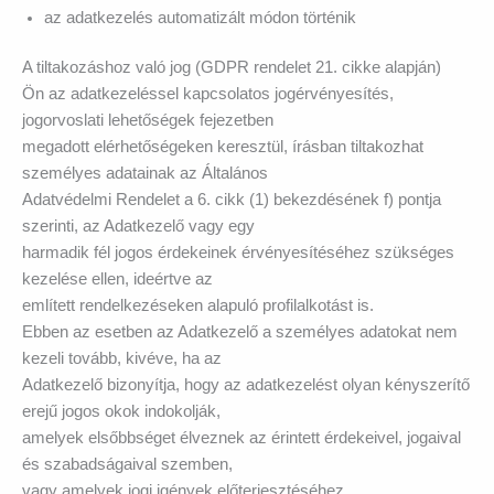
az adatkezelés automatizált módon történik
A tiltakozáshoz való jog (GDPR rendelet 21. cikke alapján)
Ön az adatkezeléssel kapcsolatos jogérvényesítés,
jogorvoslati lehetőségek fejezetben
megadott elérhetőségeken keresztül, írásban tiltakozhat
személyes adatainak az Általános
Adatvédelmi Rendelet a 6. cikk (1) bekezdésének f) pontja
szerinti, az Adatkezelő vagy egy
harmadik fél jogos érdekeinek érvényesítéséhez szükséges
kezelése ellen, ideértve az
említett rendelkezéseken alapuló profilalkotást is.
Ebben az esetben az Adatkezelő a személyes adatokat nem
kezeli tovább, kivéve, ha az
Adatkezelő bizonyítja, hogy az adatkezelést olyan kényszerítő
erejű jogos okok indokolják,
amelyek elsőbbséget élveznek az érintett érdekeivel, jogaival
és szabadságaival szemben,
vagy amelyek jogi igények előterjesztéséhez,