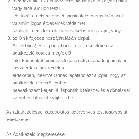
meghozatalát az adatkezelőre alkalmazandó olyan uniós
vagy tagállami jog teszi
lehetővé, amely az érintett jogainak és szabadságainak,
valamint jogos érdekeinek védelmét
szolgáló megfelelő intézkedéseket is megállapít; vagy
az Ön kifejezett hozzájárulásán alapul.
Az előbbi a) és c) pontjában említett esetekben az
adatkezelő köteles megfelelő
intézkedéseket tenni az Ön jogainak, szabadságainak és
jogos érdekeinek védelme
érdekében, ideértve Önnek legalább azt a jogát, hogy az
adatkezelő részéről emberi
beavatkozást kérjen, álláspontját kifejezze, és a döntéssel
szemben kifogást nyújtson be.
Az adatkezeléssel kapcsolatos jogérvényesítés, jogorvoslati
lehetőségek
Az Adatkezelő megkeresése