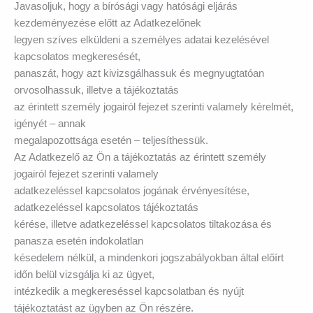
Javasoljuk, hogy a bírósági vagy hatósági eljárás
kezdeményezése előtt az Adatkezelőnek
legyen szíves elküldeni a személyes adatai kezelésével
kapcsolatos megkeresését,
panaszát, hogy azt kivizsgálhassuk és megnyugtatóan
orvosolhassuk, illetve a tájékoztatás
az érintett személy jogairól fejezet szerinti valamely kérelmét,
igényét – annak
megalapozottsága esetén – teljesíthessük.
Az Adatkezelő az Ön a tájékoztatás az érintett személy
jogairól fejezet szerinti valamely
adatkezeléssel kapcsolatos jogának érvényesítése,
adatkezeléssel kapcsolatos tájékoztatás
kérése, illetve adatkezeléssel kapcsolatos tiltakozása és
panasza esetén indokolatlan
késedelem nélkül, a mindenkori jogszabályokban által előírt
időn belül vizsgálja ki az ügyet,
intézkedik a megkereséssel kapcsolatban és nyújt
tájékoztatást az ügyben az Ön részére.