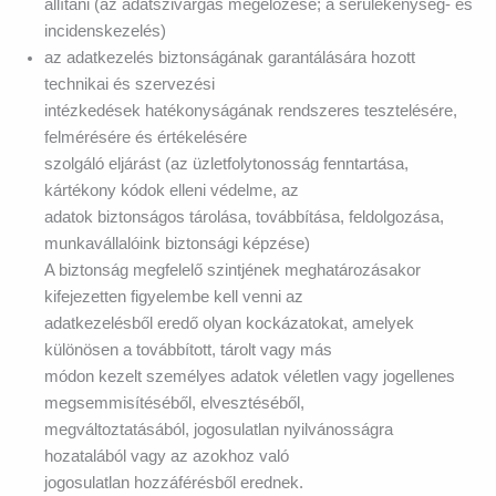
állítani (az adatszivárgás megelőzése; a sérülékenység- és
incidenskezelés)
az adatkezelés biztonságának garantálására hozott
technikai és szervezési
intézkedések hatékonyságának rendszeres tesztelésére,
felmérésére és értékelésére
szolgáló eljárást (az üzletfolytonosság fenntartása,
kártékony kódok elleni védelme, az
adatok biztonságos tárolása, továbbítása, feldolgozása,
munkavállalóink biztonsági képzése)
A biztonság megfelelő szintjének meghatározásakor
kifejezetten figyelembe kell venni az
adatkezelésből eredő olyan kockázatokat, amelyek
különösen a továbbított, tárolt vagy más
módon kezelt személyes adatok véletlen vagy jogellenes
megsemmisítéséből, elvesztéséből,
megváltoztatásából, jogosulatlan nyilvánosságra
hozatalából vagy az azokhoz való
jogosulatlan hozzáférésből erednek.