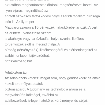
aktusában meghatározott előírások megsértésével kezeli. Az
ilyen eljárás megindítható az
érintett szokásos tartózkodási helye szerinti tagállam bírósága
előtt is. Az ilyen per
Magyarországon a Törvényszék hatáskörébe tartozik. A pert
az érintett – választása szerint –
a lakóhelye vagy tartózkodási helye szerint illetékes
törvényszék előtt is megindíthatja. A
bíróság (törvényszék) illetékességéről és elérhetőségeiről az
alábbi honlapon tájékozódhat:
https://birosag.hu/.
Adatbiztonság
Az Adatkezelő kötelezi magát arra, hogy gondoskodik az általa
kezelt személyes adatok
biztonságáról. A tudomány és technológia állása és a
megvalósítás költségei, továbbá az
adatkezelések jellege, hatóköre, körülményei és céljai,