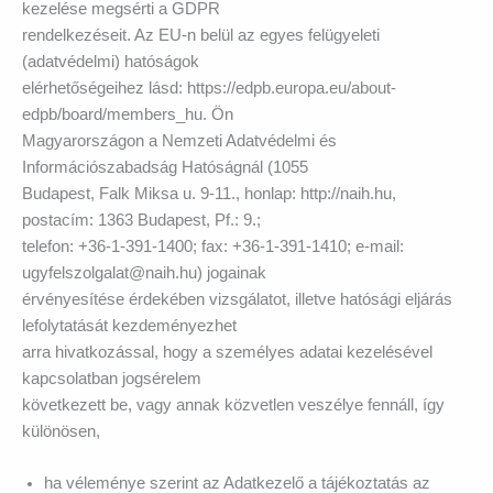
kezelése megsérti a GDPR
rendelkezéseit. Az EU-n belül az egyes felügyeleti
(adatvédelmi) hatóságok
elérhetőségeihez lásd: https://edpb.europa.eu/about-
edpb/board/members_hu. Ön
Magyarországon a Nemzeti Adatvédelmi és
Információszabadság Hatóságnál (1055
Budapest, Falk Miksa u. 9-11., honlap: http://naih.hu,
postacím: 1363 Budapest, Pf.: 9.;
telefon: +36-1-391-1400; fax: +36-1-391-1410; e-mail:
ugyfelszolgalat@naih.hu) jogainak
érvényesítése érdekében vizsgálatot, illetve hatósági eljárás
lefolytatását kezdeményezhet
arra hivatkozással, hogy a személyes adatai kezelésével
kapcsolatban jogsérelem
következett be, vagy annak közvetlen veszélye fennáll, így
különösen,
ha véleménye szerint az Adatkezelő a tájékoztatás az