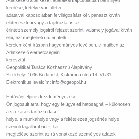
Adatkezelő által kezelt adataival kapcsolatban bármilyen
kérdése, kételye van, illetve
adataival kapcsolatban felvilágosítást kér, panaszt kíván
előterjeszteni vagy a tájékoztatás az
érintett személy jogairól fejezet szerinti valamely jogával kíván
élni, ezt megteheti ún. érintetti
kérelemként írásban hagyományos levélben, e-mailben az
Adatkezelő elérhetőségein
keresztül
Geopolitikai Tanács Közhasznú Alapítvány
Székhely: 1036 Budapest, Kiskorona utca 14. VI./31.
Elektronikus levélcím: info@cgeopol.hu
Hatósági eljárás kezdeményezése
Ön jogosult arra, hogy egy felügyeleti hatóságnál – különösen
a szokásos tartózkodási
helye, a munkahelye vagy a feltételezett jogsértés helye
szerinti tagállamban –, ha
megítélése szerint az rá vonatkozó személyes adatok