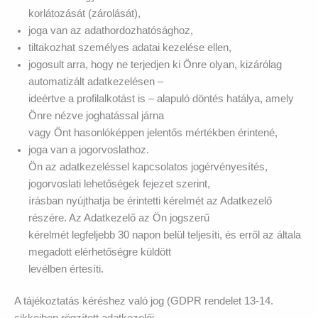
korlátozását (zárolását),
joga van az adathordozhatósághoz,
tiltakozhat személyes adatai kezelése ellen,
jogosult arra, hogy ne terjedjen ki Önre olyan, kizárólag
automatizált adatkezelésen –
ideértve a profilalkotást is – alapuló döntés hatálya, amely
Önre nézve joghatással járna
vagy Önt hasonlóképpen jelentős mértékben érintené,
joga van a jogorvoslathoz.
Ön az adatkezeléssel kapcsolatos jogérvényesítés,
jogorvoslati lehetőségek fejezet szerint,
írásban nyújthatja be érintetti kérelmét az Adatkezelő
részére. Az Adatkezelő az Ön jogszerű
kérelmét legfeljebb 30 napon belül teljesíti, és erről az általa
megadott elérhetőségre küldött
levélben értesíti.
A tájékoztatás kéréshez való jog (GDPR rendelet 13-14.