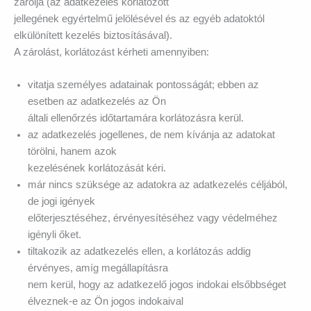
zárolja (az adatkezelés korlátozott
jellegének egyértelmű jelölésével és az egyéb adatoktól
elkülönített kezelés biztosításával).
A zárolást, korlátozást kérheti amennyiben:
vitatja személyes adatainak pontosságát; ebben az
esetben az adatkezelés az Ön
általi ellenőrzés időtartamára korlátozásra kerül.
az adatkezelés jogellenes, de nem kívánja az adatokat
törölni, hanem azok
kezelésének korlátozását kéri.
már nincs szüksége az adatokra az adatkezelés céljából,
de jogi igények
előterjesztéséhez, érvényesítéséhez vagy védelméhez
igényli őket.
tiltakozik az adatkezelés ellen, a korlátozás addig
érvényes, amíg megállapításra
nem kerül, hogy az adatkezelő jogos indokai elsőbbséget
élveznek-e az Ön jogos indokaival