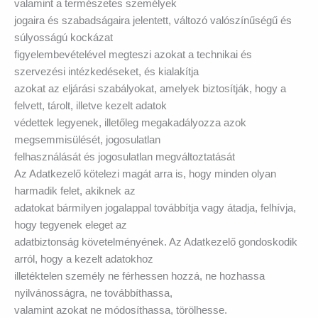
valamint a természetes személyek
jogaira és szabadságaira jelentett, változó valószínűségű és
súlyosságú kockázat
figyelembevételével megteszi azokat a technikai és
szervezési intézkedéseket, és kialakítja
azokat az eljárási szabályokat, amelyek biztosítják, hogy a
felvett, tárolt, illetve kezelt adatok
védettek legyenek, illetőleg megakadályozza azok
megsemmisülését, jogosulatlan
felhasználását és jogosulatlan megváltoztatását
Az Adatkezelő kötelezi magát arra is, hogy minden olyan
harmadik felet, akiknek az
adatokat bármilyen jogalappal továbbítja vagy átadja, felhívja,
hogy tegyenek eleget az
adatbiztonság követelményének. Az Adatkezelő gondoskodik
arról, hogy a kezelt adatokhoz
illetéktelen személy ne férhessen hozzá, ne hozhassa
nyilvánosságra, ne továbbíthassa,
valamint azokat ne módosíthassa, törölhesse.