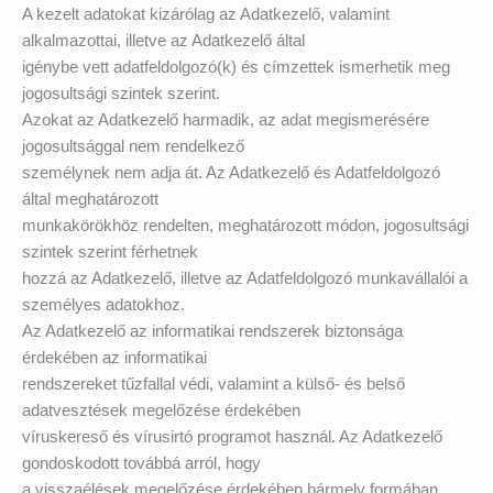
A kezelt adatokat kizárólag az Adatkezelő, valamint
alkalmazottai, illetve az Adatkezelő által
igénybe vett adatfeldolgozó(k) és címzettek ismerhetik meg
jogosultsági szintek szerint.
Azokat az Adatkezelő harmadik, az adat megismerésére
jogosultsággal nem rendelkező
személynek nem adja át. Az Adatkezelő és Adatfeldolgozó
által meghatározott
munkakörökhöz rendelten, meghatározott módon, jogosultsági
szintek szerint férhetnek
hozzá az Adatkezelő, illetve az Adatfeldolgozó munkavállalói a
személyes adatokhoz.
Az Adatkezelő az informatikai rendszerek biztonsága
érdekében az informatikai
rendszereket tűzfallal védi, valamint a külső- és belső
adatvesztések megelőzése érdekében
víruskereső és vírusirtó programot használ. Az Adatkezelő
gondoskodott továbbá arról, hogy
a visszaélések megelőzése érdekében bármely formában