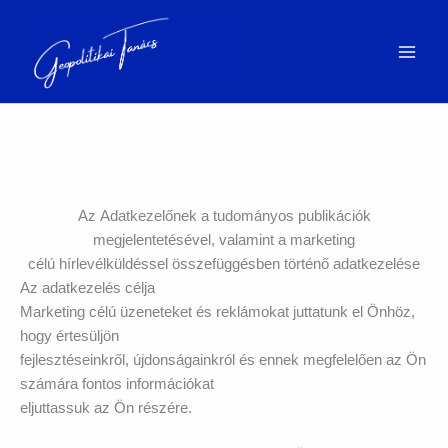
Skip
to
content
Az Adatkezelőnek a tudományos publikációk
megjelentetésével, valamint a marketing
célú hírlevélküldéssel összefüggésben történő adatkezelése
Az adatkezelés célja
Marketing célú üzeneteket és reklámokat juttatunk el Önhöz,
hogy értesüljön
fejlesztéseinkről, újdonságainkról és ennek megfelelően az Ön
számára fontos információkat
eljuttassuk az Ön részére.