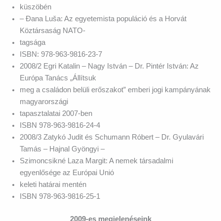
küszöbén
– Đana Luša: Az egyetemista populáció és a Horvát
Köztársaság NATO-
tagsága
ISBN: 978-963-9816-23-7
2008/2 Egri Katalin – Nagy István – Dr. Pintér István: Az
Európa Tanács „Állítsuk
meg a családon belüli erőszakot” emberi jogi kampányának
magyarországi
tapasztalatai 2007-ben
ISBN 978-963-9816-24-4
2008/3 Zatykó Judit és Schumann Róbert – Dr. Gyulavári
Tamás – Hajnal Gyöngyi –
Szimoncsikné Laza Margit: A nemek társadalmi
egyenlősége az Európai Unió
keleti határai mentén
ISBN 978-963-9816-25-1
2009-es megjelenéseink