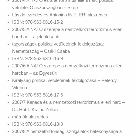
2007/4 A NATO és a terrorizmus elleni harc politikai
vetületei Olaszországban – Szép
László ezredes és Antonino INTURRI alezredes
ISBN: 978-963-9816-15-2
2007/5 A NATO szerepe a nemzetközi terrorizmus elleni
harcban – a jelentősebb
tagországok politikai vetületének feldolgozása:
Németország – Csáki Csaba
ISBN: 978-963-9816-16-9
2007/6 A NATO szerepe a nemzetközi terrorizmus elleni
harcban – az Egyesült
Királyság politikai vetületének feldolgozása – Peterdy
Viktória
ISBN: 978-963-9816-17-6
2007/7 Kanada és a nemzetközi terrorizmus elleni harc –
Dr. Habil. Krajnc Zoltán
mérnök alezredes
ISBN: 978-963-9816-18-3
2007/8 A nemzetbiztonsági szolgálatok hatékonysága a