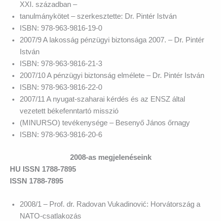
XXI. században –
tanulmánykötet – szerkesztette: Dr. Pintér István
ISBN: 978-963-9816-19-0
2007/9 A lakosság pénzügyi biztonsága 2007. – Dr. Pintér
István
ISBN: 978-963-9816-21-3
2007/10 A pénzügyi biztonság elmélete – Dr. Pintér István
ISBN: 978-963-9816-22-0
2007/11 A nyugat-szaharai kérdés és az ENSZ által
vezetett békefenntartó misszió
(MINURSO) tevékenysége – Besenyő János őrnagy
ISBN: 978-963-9816-20-6
2008-as megjelenéseink
HU ISSN 1788-7895
ISSN 1788-7895
2008/1 – Prof. dr. Radovan Vukadinović: Horvátország a
NATO-csatlakozás